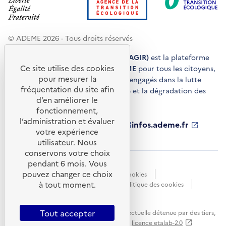
© ADEME 2026 - Tous droits réservés
Agir pour la transition écologique (AGIR)
est la plateforme
Ce site utilise des cookies
de conseils et de services de l'
ADEME
pour tous les citoyens,
pour mesurer la
acteurs économiques et territoires engagés dans la lutte
fréquentation du site afin
contre le réchauffement climatique et la dégradation des
d’en améliorer le
ressources.
fonctionnement,
l’administration et évaluer
ademe.fr
S'ouvre
librairie.ademe.fr
S'ouvre
infos.ademe.fr
S'ouvre
votre expérience
dans
dans
dans
ademe.fr/presse
S'ouvre
une
une
une
dans
utilisateur. Nous
nouvelle
nouvelle
nouvelle
une
conservons votre choix
fenêtre
fenêtre
fenêtre
nouvelle
pendant 6 mois. Vous
Accessibilité : non conforme
CGU
fenêtre
pouvez changer ce choix
Données personnelles
Gestion des cookies
à tout moment.
Mentions légales
Plan du site
Politique des cookies
Portail de signalements
S'ouvre
dans
Tout accepter
Sauf mention explicite de propriété intellectuelle détenue par des tiers,
une
les contenus de ce site sont proposés sous
licence etalab-2.0
nouvelle