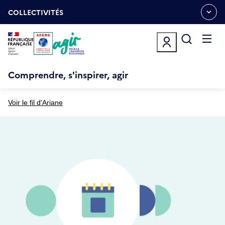
Aller
Gestion des cookies
au
COLLECTIVITÉS
OUVRIR
contenu
LE
principal
MENU
ESPACE
Ouvrir
le
menu
Comprendre, s'inspirer, agir
Voir le fil d'Ariane