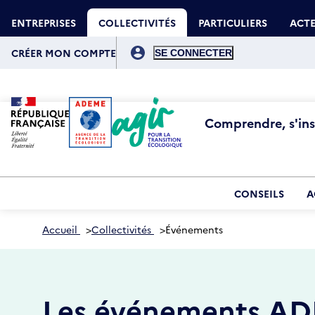
Aller
Gestion des cookies
au
ENTREPRISES
COLLECTIVITÉS
PARTICULIERS
ACTE
contenu
principal
Menu
du
CRÉER MON COMPTE
compte
de
l'utilisateur
Comprendre, s'insp
CONSEILS
A
Accueil
>
Collectivités
>
Événements
Les événements ADEM