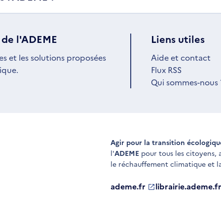
 de l'ADEME
Liens utiles
es et les solutions proposées
Aide et contact
ique.
Flux RSS
Qui sommes-nous 
Agir pour la transition écologiq
l'
ADEME
pour tous les citoyens,
le réchauffement climatique et l
ademe.fr
S'ouvre
librairie.ademe.f
S'ouvre
dans
dans
une
une
nouvelle
nouvelle
fenêtre
fenêtre