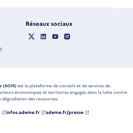
Réseaux sociaux
?
ue (AGIR)
est la plateforme de conseils et de services de
 acteurs économiques et territoires engagés dans la lutte contre
a dégradation des ressources.
r
infos.ademe.fr
S'ouvre
ademe.fr/presse
S'ouvre
dans
dans
une
une
nouvelle
nouvelle
fenêtre
fenêtre