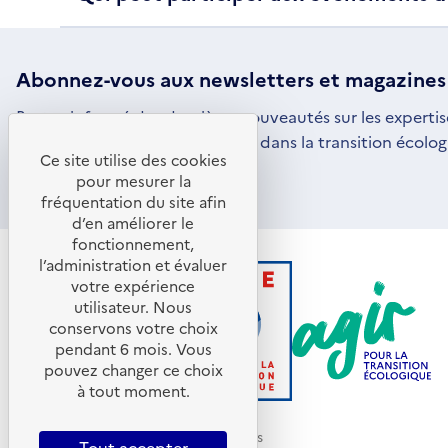
Abonnez-vous aux
newsletters
et magazines
Restez informé des dernières nouveautés sur les expertis
par l'ADEME pour vous engager dans la transition écolog
Ce site utilise des cookies
S'ABONNER
S'OUVRE
pour mesurer la
DANS
fréquentation du site afin
UNE
d’en améliorer le
NOUVELLE
FENÊTRE
fonctionnement,
l’administration et évaluer
votre expérience
utilisateur. Nous
conservons votre choix
pendant 6 mois. Vous
pouvez changer ce choix
à tout moment.
© ADEME 2026 - Tous droits réservés
Tout accepter