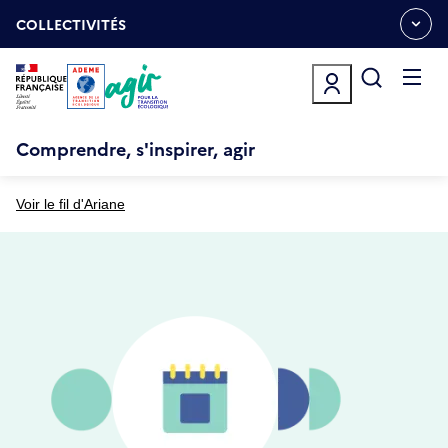
Aller
Gestion des cookies
au
COLLECTIVITÉS
OUVRIR
contenu
LE
principal
MENU
ESPACE
Ouvrir
le
menu
Comprendre, s'inspirer, agir
Voir le fil d'Ariane