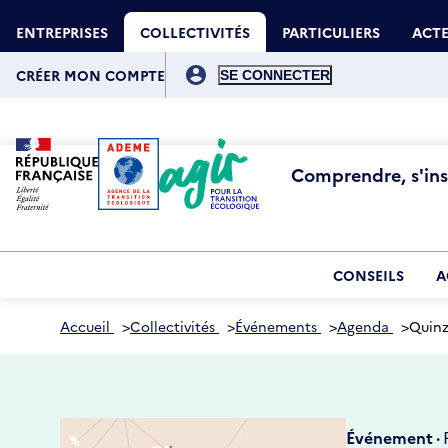
Aller
Gestion des cookies
au
ENTREPRISES
COLLECTIVITÉS
PARTICULIERS
ACTE
contenu
principal
Menu
du
CRÉER MON COMPTE
compte
de
l'utilisateur
Comprendre, s'insp
CONSEILS
A
Accueil
>
Collectivités
>
Événements
>
Agenda
>
Quinz
Événement ·