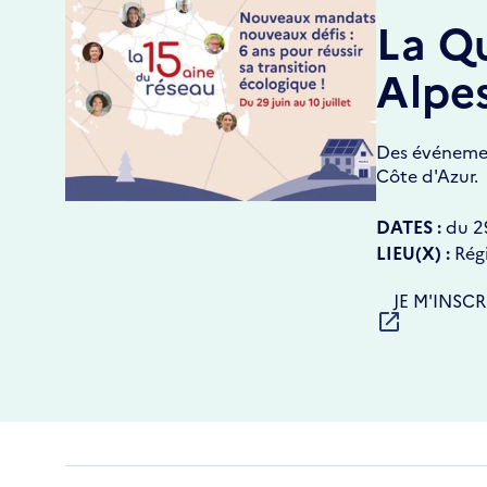
La Qu
Alpe
Des événement
Côte d'Azur.
DATES :
du
2
LIEU(X) :
Rég
S'OUVRE
JE M'INSC
DANS
UNE
NOUVELLE
FENÊTRE