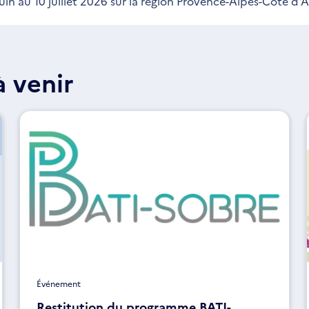
in au 10 juillet 2026 sur la région Provence-Alpes-Côte d'A
 venir
Événement
Restitution du programme BATI-