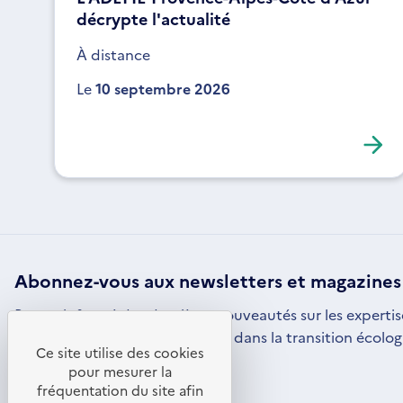
décrypte l'actualité
À distance
Le
10 septembre 2026
Abonnez-vous aux
newsletters
et magazines
Restez informé des dernières nouveautés sur les expertis
par l'ADEME pour vous engager dans la transition écolog
Ce site utilise des cookies
S'ABONNER
S'OUVRE
pour mesurer la
DANS
fréquentation du site afin
UNE