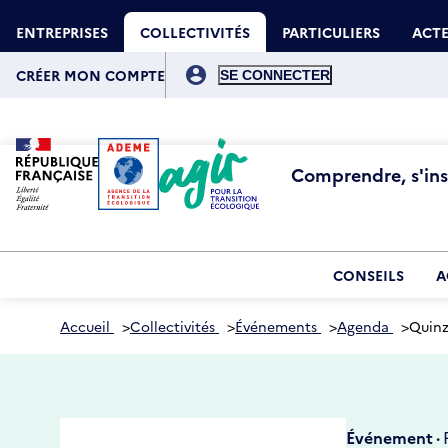
Aller
Gestion des cookies
au
ENTREPRISES
COLLECTIVITÉS
PARTICULIERS
ACTE
contenu
principal
Menu
du
CRÉER MON COMPTE
compte
de
l'utilisateur
Comprendre, s'insp
CONSEILS
A
Accueil
>
Collectivités
>
Événements
>
Agenda
>
Quinz
Événement ·