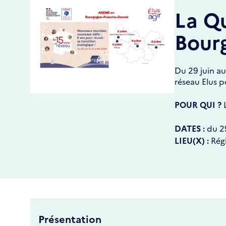
La Qu
Bour
Du 29 juin au
réseau Elus po
POUR QUI ?
L
DATES :
du
2
LIEU(X) :
Rég
Présentation