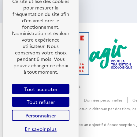
Ce site utilise des cookies
S'ABONNER
S'OUVRE
pour mesurer la
DANS
fréquentation du site afin
UNE
d’en améliorer le
NOUVELLE
FENÊTRE
fonctionnement,
l’administration et évaluer
votre expérience
utilisateur. Nous
conservons votre choix
pendant 6 mois. Vous
pouvez changer ce choix
à tout moment.
© ADEME 2026 - Tous droits réservés
Tout accepter
Accessibilité : non conforme
CGU
Données personnelles
Ge
Tout refuser
Sauf mention explicite de propriété intellectuelle détenue par des tiers, le
Personnaliser
Ce site internet est pensé et développé avec un objectif d'écoconception.
En savoir plus