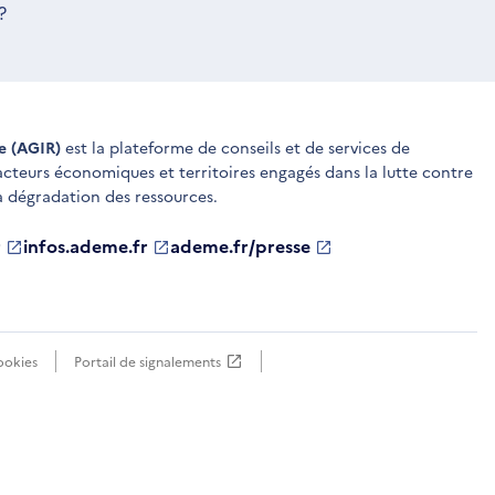
?
ue (AGIR)
est la plateforme de conseils et de services de
 acteurs économiques et territoires engagés dans la lutte contre
a dégradation des ressources.
r
infos.ademe.fr
S'ouvre
ademe.fr/presse
S'ouvre
dans
dans
une
une
nouvelle
nouvelle
fenêtre
fenêtre
ookies
Portail de signalements
S'ouvre
dans
une
nouvelle
fenêtre