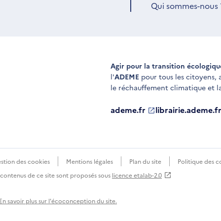
Qui sommes-nous 
Agir pour la transition écologiq
l'
ADEME
pour tous les citoyens,
le réchauffement climatique et l
ademe.fr
S'ouvre
librairie.ademe.f
S'ouvre
dans
dans
une
une
nouvelle
nouvelle
fenêtre
fenêtre
stion des cookies
Mentions légales
Plan du site
Politique des c
s contenus de ce site sont proposés sous
licence etalab-2.0
En savoir plus sur l'écoconception du site.