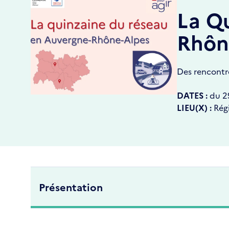
La Qu
Rhôn
Des rencontre
DATES :
du
2
LIEU(X) :
Rég
Présentation