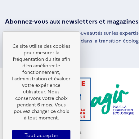
Abonnez-vous aux
newsletters
et magazines
Restez informé des dernières nouveautés sur les expertis
par l'ADEME pour vous engager dans la transition écolog
Ce site utilise des cookies
S'ABONNER
S'OUVRE
pour mesurer la
DANS
fréquentation du site afin
UNE
d’en améliorer le
NOUVELLE
FENÊTRE
fonctionnement,
l’administration et évaluer
votre expérience
utilisateur. Nous
conservons votre choix
pendant 6 mois. Vous
pouvez changer ce choix
à tout moment.
© ADEME 2026 - Tous droits réservés
Tout accepter