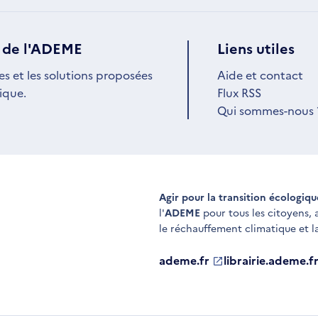
 de l'ADEME
Liens utiles
es et les solutions proposées
Aide et contact
ique.
Flux RSS
Qui sommes-nous 
Agir pour la transition écologiq
l'
ADEME
pour tous les citoyens,
le réchauffement climatique et l
ademe.fr
S'ouvre
librairie.ademe.f
S'ouvre
dans
dans
une
une
nouvelle
nouvelle
fenêtre
fenêtre