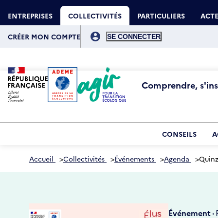
Aller
Gestion des cookies
au
ENTREPRISES
COLLECTIVITÉS
PARTICULIERS
ACTE
contenu
principal
Menu
du
CRÉER MON COMPTE
compte
de
l'utilisateur
Comprendre, s'insp
CONSEILS
A
Accueil
>
Collectivités
>
Événements
>
Agenda
>
Quinz
Événement ·