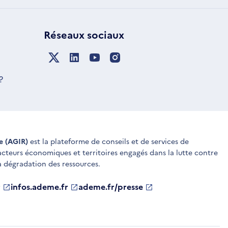
Réseaux sociaux
?
ue (AGIR)
est la plateforme de conseils et de services de
 acteurs économiques et territoires engagés dans la lutte contre
a dégradation des ressources.
r
infos.ademe.fr
S'ouvre
ademe.fr/presse
S'ouvre
dans
dans
une
une
nouvelle
nouvelle
fenêtre
fenêtre