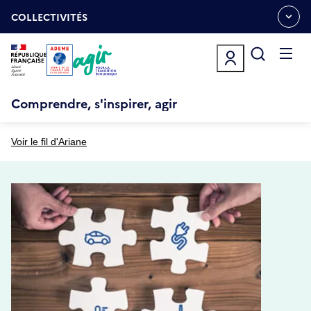
Aller
Gestion des cookies
au
COLLECTIVITÉS
OUVRIR
contenu
LE
principal
MENU
ESPACE
Ouvrir
le
menu
Comprendre, s'inspirer, agir
Voir le fil d'Ariane