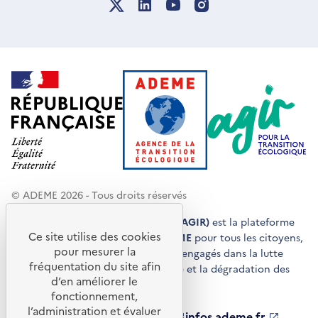
© ADEME 2026 - Tous droits réservés
Agir pour la transition écologique (AGIR)
est la plateforme
Ce site utilise des cookies
de conseils et de services de l'
ADEME
pour tous les citoyens,
pour mesurer la
acteurs économiques et territoires engagés dans la lutte
fréquentation du site afin
contre le réchauffement climatique et la dégradation des
d’en améliorer le
ressources.
fonctionnement,
l’administration et évaluer
ademe.fr
S'ouvre
librairie.ademe.fr
S'ouvre
infos.ademe.fr
S'ouvre