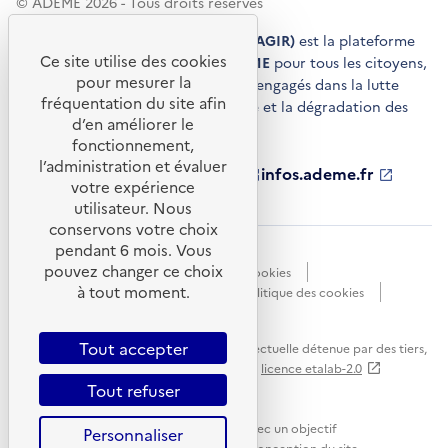
© ADEME 2026 - Tous droits réservés
Agir pour la transition écologique (AGIR)
est la plateforme
Ce site utilise des cookies
de conseils et de services de l'
ADEME
pour tous les citoyens,
pour mesurer la
acteurs économiques et territoires engagés dans la lutte
fréquentation du site afin
contre le réchauffement climatique et la dégradation des
d’en améliorer le
ressources.
fonctionnement,
l’administration et évaluer
ademe.fr
S'ouvre
librairie.ademe.fr
S'ouvre
infos.ademe.fr
S'ouvre
votre expérience
dans
dans
dans
ademe.fr/presse
S'ouvre
une
une
une
dans
utilisateur. Nous
nouvelle
nouvelle
nouvelle
une
conservons votre choix
fenêtre
fenêtre
fenêtre
nouvelle
pendant 6 mois. Vous
Accessibilité : non conforme
CGU
fenêtre
pouvez changer ce choix
Données personnelles
Gestion des cookies
à tout moment.
Mentions légales
Plan du site
Politique des cookies
Portail de signalements
S'ouvre
dans
Tout accepter
Sauf mention explicite de propriété intellectuelle détenue par des tiers,
une
les contenus de ce site sont proposés sous
licence etalab-2.0
nouvelle
Tout refuser
fenêtre
Ce site internet est pensé et développé avec un objectif
Personnaliser
d'écoconception.
En savoir plus sur l'écoconception du site.