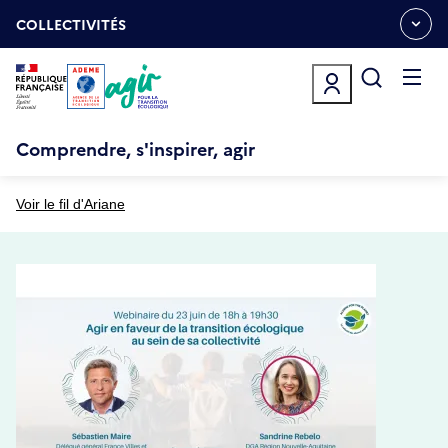
Aller
Gestion des cookies
au
COLLECTIVITÉS
OUVRIR
contenu
LE
principal
MENU
ESPACE
Ouvrir
le
menu
Comprendre, s'inspirer, agir
Voir le fil d'Ariane