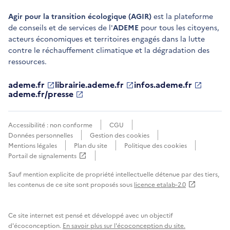
Agir pour la transition écologique (AGIR)
est la plateforme
de conseils et de services de l'
ADEME
pour tous les citoyens,
acteurs économiques et territoires engagés dans la lutte
contre le réchauffement climatique et la dégradation des
ressources.
ademe.fr
S'ouvre
librairie.ademe.fr
S'ouvre
infos.ademe.fr
S'ouvre
dans
dans
dans
ademe.fr/presse
S'ouvre
une
une
une
dans
nouvelle
nouvelle
nouvelle
une
fenêtre
fenêtre
fenêtre
nouvelle
Accessibilité : non conforme
CGU
fenêtre
Données personnelles
Gestion des cookies
Mentions légales
Plan du site
Politique des cookies
Portail de signalements
S'ouvre
dans
Sauf mention explicite de propriété intellectuelle détenue par des tiers,
une
les contenus de ce site sont proposés sous
licence etalab-2.0
nouvelle
fenêtre
Ce site internet est pensé et développé avec un objectif
d'écoconception.
En savoir plus sur l'écoconception du site.