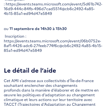
: https://events.teams.microsoft.com/event/5d61b742-
16d9-444c-84fb-496d7cad5514@cb6c2492-4a85-
4b15-85a1-ed94d47e5849
ou
11 septembre de 14h30 à 15h30
Inscription :
https://events.teams.microsoft.com/event/06b0752e-
8af1-4426-adc6-27feeb774f6c@cb6c2492-4a85-4b15-
85a1-ed94d47e5849
Le détail de l’aide
Cet AMI s’adresse aux collectivités d’Île-de-France
souhaitant enclencher des changements
profonds dans la manière d’élaborer et de mettre en
œuvre les politiques d’adaptation au changement
climatique et leurs actions sur leur territoire avec
TACCT (Trajectoires d'Adaptation au Changement