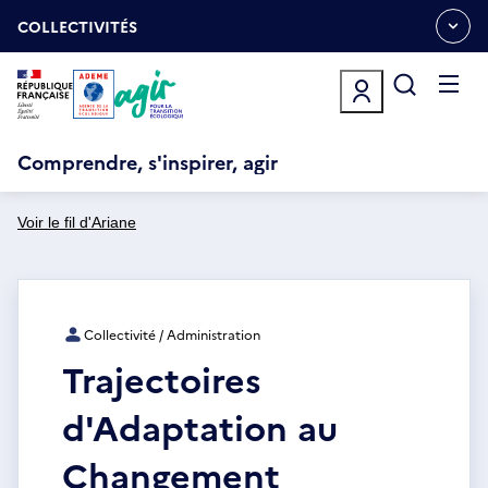
Aller
Gestion des cookies
au
COLLECTIVITÉS
OUVRIR
contenu
LE
principal
MENU
ESPACE
Ouvrir
le
menu
Comprendre, s'inspirer, agir
Voir le fil d'Ariane
Collectivité / Administration
Trajectoires
d'Adaptation au
Changement