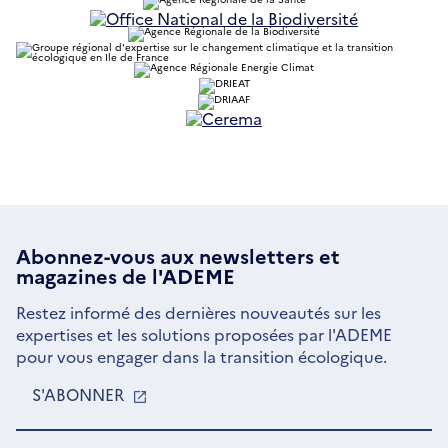
S'ouvre
dans
une
nouvelle
fenêtre
S'ouvre
dans
une
nouvelle
fenêtre
Abonnez-vous aux
newsletters
et
magazines de l'ADEME
Restez informé des dernières nouveautés sur les
expertises et les solutions proposées par l'ADEME
pour vous engager dans la transition écologique.
S'ABONNER
S'OUVRE
DANS
UNE