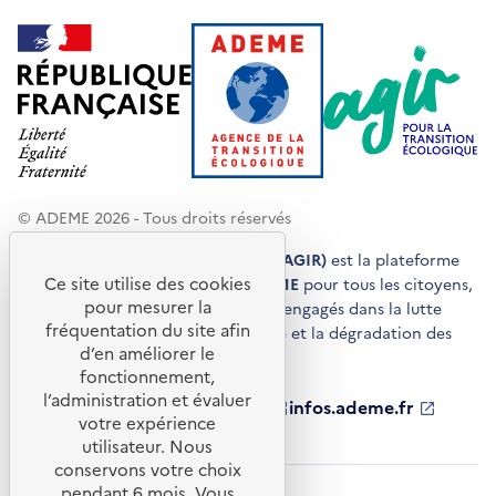
© ADEME 2026 - Tous droits réservés
Agir pour la transition écologique (AGIR)
est la plateforme
Ce site utilise des cookies
de conseils et de services de l'
ADEME
pour tous les citoyens,
pour mesurer la
acteurs économiques et territoires engagés dans la lutte
fréquentation du site afin
contre le réchauffement climatique et la dégradation des
d’en améliorer le
ressources.
fonctionnement,
l’administration et évaluer
ademe.fr
S'ouvre
librairie.ademe.fr
S'ouvre
infos.ademe.fr
S'ouvre
votre expérience
dans
dans
dans
ademe.fr/presse
S'ouvre
une
une
une
dans
utilisateur. Nous
nouvelle
nouvelle
nouvelle
une
conservons votre choix
fenêtre
fenêtre
fenêtre
nouvelle
pendant 6 mois. Vous
Accessibilité : non conforme
CGU