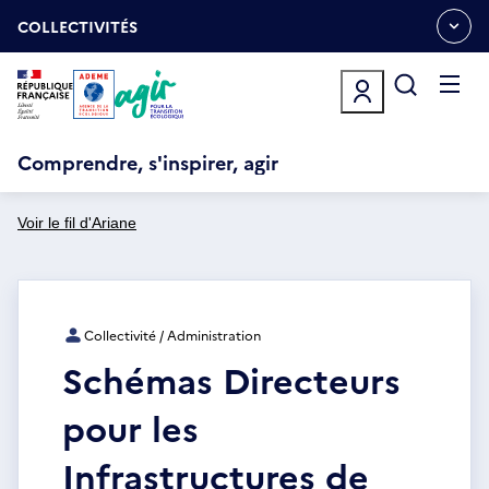
Aller
Gestion des cookies
au
COLLECTIVITÉS
OUVRIR
contenu
LE
principal
MENU
ESPACE
Ouvrir
le
menu
Comprendre, s'inspirer, agir
Voir le fil d'Ariane
Collectivité / Administration
Schémas Directeurs
pour les
Infrastructures de