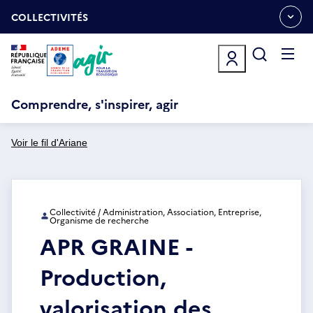
Aller
Gestion des cookies
au
COLLECTIVITÉS
OUVRIR
contenu
LE
principal
MENU
ESPACE
Ouvrir
le
menu
Comprendre, s'inspirer, agir
Voir le fil d'Ariane
Collectivité / Administration, Association, Entreprise,
Organisme de recherche
APR GRAINE -
Production,
valorisation des