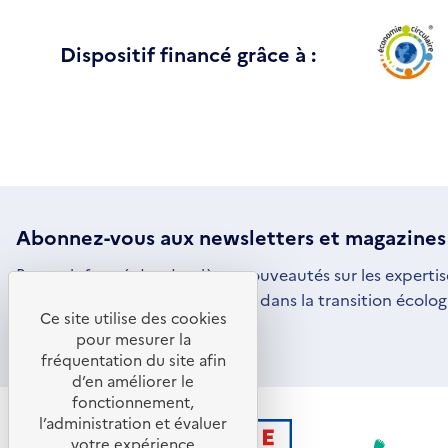
Dispositif financé grâce à :
Abonnez-vous aux
newsletters
et magazines
Restez informé des dernières nouveautés sur les expertis
par l'ADEME pour vous engager dans la transition écolog
Ce site utilise des cookies
S'ABONNER
S'OUVRE
pour mesurer la
DANS
fréquentation du site afin
UNE
d’en améliorer le
NOUVELLE
FENÊTRE
fonctionnement,
l’administration et évaluer
votre expérience