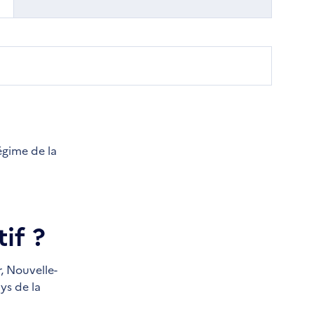
égime de la
if ?
,
Nouvelle-
ys de la