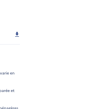
varie en
parée et
 ménagères