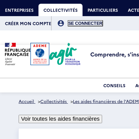
Aller
Gestion des cookies
au
ENTREPRISES
COLLECTIVITÉS
PARTICULIERS
ACTE
contenu
principal
Menu
du
CRÉER MON COMPTE
compte
de
l'utilisateur
Comprendre, s'insp
CONSEILS
A
Accueil
>
Collectivités
>
Les aides financières de l’ADEM
Voir toutes les aides financières