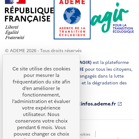
© ADEME 2026 - Tous droits réservés
Agir pour la transition écologique (AGIR)
est la plateforme
Ce site utilise des cookies
de conseils et de services de l'
ADEME
pour tous les citoyens,
pour mesurer la
acteurs économiques et territoires engagés dans la lutte
fréquentation du site afin
contre le réchauffement climatique et la dégradation des
d’en améliorer le
ressources.
fonctionnement,
l’administration et évaluer
ademe.fr
S'ouvre
librairie.ademe.fr
S'ouvre
infos.ademe.fr
S'ouvre
votre expérience
dans
dans
dans
ademe.fr/presse
S'ouvre
une
une
une
dans
utilisateur. Nous
nouvelle
nouvelle
nouvelle
une
conservons votre choix
fenêtre
fenêtre
fenêtre
nouvelle
pendant 6 mois. Vous
Accessibilité : non conforme
CGU
fenêtre
pouvez changer ce choix
Données personnelles
Gestion des cookies