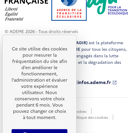
© ADEME 2026 - Tous droits réservés
Agir pour la transition écologique (AGIR)
est la plateforme
Ce site utilise des cookies
de conseils et de services de l'
ADEME
pour tous les citoyens,
pour mesurer la
acteurs économiques et territoires engagés dans la lutte
fréquentation du site afin
contre le réchauffement climatique et la dégradation des
d’en améliorer le
ressources.
fonctionnement,
l’administration et évaluer
ademe.fr
S'ouvre
librairie.ademe.fr
S'ouvre
infos.ademe.fr
S'ouvre
votre expérience
dans
dans
dans
ademe.fr/presse
S'ouvre
une
une
une
dans
utilisateur. Nous
nouvelle
nouvelle
nouvelle
une
conservons votre choix
fenêtre
fenêtre
fenêtre
nouvelle
pendant 6 mois. Vous
Accessibilité : non conforme
CGU
fenêtre
pouvez changer ce choix
Données personnelles
Gestion des cookies
à tout moment.
Mentions légales
Plan du site
Politique des cookies
Portail de signalements
S'ouvre
dans