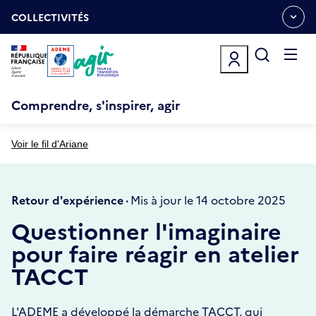
Aller
Gestion des cookies
au
COLLECTIVITÉS
OUVRIR
contenu
LE
principal
MENU
ESPACE
Ouvrir
le
menu
Comprendre, s'inspirer, agir
Voir le fil d'Ariane
Retour d'expérience ·
Mis à jour le 14 octobre 2025
Questionner l'imaginaire
pour faire réagir en atelier
TACCT
L'ADEME a développé la démarche TACCT, qui