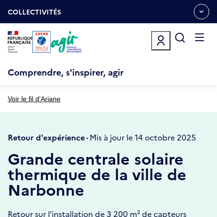
Aller
Gestion des cookies
au
COLLECTIVITÉS
OUVRIR
contenu
LE
principal
MENU
ESPACE
Ouvrir
le
menu
Comprendre, s'inspirer, agir
Voir le fil d'Ariane
Retour d'expérience ·
Mis à jour le 14 octobre 2025
Grande centrale solaire
thermique de la ville de
Narbonne
Retour sur l'installation de 3 200 m² de capteurs