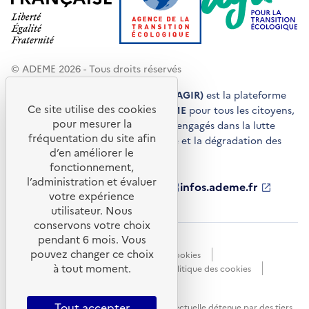
© ADEME 2026 - Tous droits réservés
Agir pour la transition écologique (AGIR)
est la plateforme
Ce site utilise des cookies
de conseils et de services de l'
ADEME
pour tous les citoyens,
pour mesurer la
acteurs économiques et territoires engagés dans la lutte
fréquentation du site afin
contre le réchauffement climatique et la dégradation des
d’en améliorer le
ressources.
fonctionnement,
l’administration et évaluer
ademe.fr
S'ouvre
librairie.ademe.fr
S'ouvre
infos.ademe.fr
S'ouvre
votre expérience
dans
dans
dans
ademe.fr/presse
S'ouvre
une
une
une
dans
utilisateur. Nous
nouvelle
nouvelle
nouvelle
une
conservons votre choix
fenêtre
fenêtre
fenêtre
nouvelle
pendant 6 mois. Vous
Accessibilité : non conforme
CGU
fenêtre
pouvez changer ce choix
Données personnelles
Gestion des cookies
à tout moment.
Mentions légales
Plan du site
Politique des cookies
Portail de signalements
S'ouvre
dans
Tout accepter
Sauf mention explicite de propriété intellectuelle détenue par des tiers,