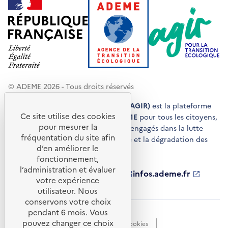
© ADEME 2026 - Tous droits réservés
Agir pour la transition écologique (AGIR)
est la plateforme
Ce site utilise des cookies
de conseils et de services de l'
ADEME
pour tous les citoyens,
pour mesurer la
acteurs économiques et territoires engagés dans la lutte
fréquentation du site afin
contre le réchauffement climatique et la dégradation des
d’en améliorer le
ressources.
fonctionnement,
l’administration et évaluer
ademe.fr
S'ouvre
librairie.ademe.fr
S'ouvre
infos.ademe.fr
S'ouvre
votre expérience
dans
dans
dans
ademe.fr/presse
S'ouvre
une
une
une
dans
utilisateur. Nous
nouvelle
nouvelle
nouvelle
une
conservons votre choix
fenêtre
fenêtre
fenêtre
nouvelle
pendant 6 mois. Vous
Accessibilité : non conforme
CGU
fenêtre
pouvez changer ce choix
Données personnelles
Gestion des cookies