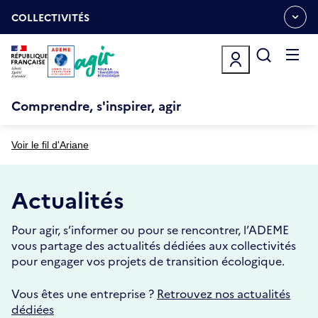
Aller
Gestion des cookies
au
COLLECTIVITÉS
OUVRIR
contenu
LE
principal
MENU
ESPACE
Ouvrir
le
menu
Comprendre, s'inspirer, agir
Voir le fil d'Ariane
Actualités
Pour agir, s’informer ou pour se rencontrer, l’ADEME
vous partage des actualités dédiées aux collectivités
pour engager vos projets de transition écologique.
Vous êtes une entreprise ?
Retrouvez nos actualités
dédiées