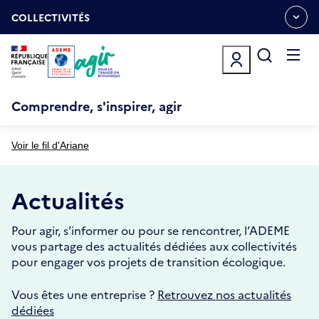
Aller
Gestion des cookies
au
COLLECTIVITÉS
OUVRIR
contenu
LE
principal
MENU
ESPACE
Ouvrir
le
menu
Comprendre, s'inspirer, agir
Voir le fil d'Ariane
Actualités
Pour agir, s’informer ou pour se rencontrer, l’ADEME
vous partage des actualités dédiées aux collectivités
pour engager vos projets de transition écologique.
Vous êtes une entreprise ?
Retrouvez nos actualités
dédiées