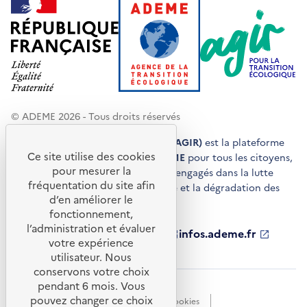
© ADEME 2026 - Tous droits réservés
Agir pour la transition écologique (AGIR)
est la plateforme
Ce site utilise des cookies
de conseils et de services de l'
ADEME
pour tous les citoyens,
pour mesurer la
acteurs économiques et territoires engagés dans la lutte
fréquentation du site afin
contre le réchauffement climatique et la dégradation des
d’en améliorer le
ressources.
fonctionnement,
l’administration et évaluer
ademe.fr
S'ouvre
librairie.ademe.fr
S'ouvre
infos.ademe.fr
S'ouvre
votre expérience
dans
dans
dans
ademe.fr/presse
S'ouvre
une
une
une
dans
utilisateur. Nous
nouvelle
nouvelle
nouvelle
une
conservons votre choix
fenêtre
fenêtre
fenêtre
nouvelle
pendant 6 mois. Vous
Accessibilité : non conforme
CGU
fenêtre
pouvez changer ce choix
Données personnelles
Gestion des cookies