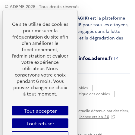
© ADEME 2026 - Tous droits réservés
Agir pour la transition écologique (AGIR)
est la plateforme
Ce site utilise des cookies
de conseils et de services de l'
ADEME
pour tous les citoyens,
pour mesurer la
acteurs économiques et territoires engagés dans la lutte
fréquentation du site afin
contre le réchauffement climatique et la dégradation des
d’en améliorer le
ressources.
fonctionnement,
l’administration et évaluer
ademe.fr
S'ouvre
librairie.ademe.fr
S'ouvre
infos.ademe.fr
S'ouvre
votre expérience
dans
dans
dans
ademe.fr/presse
S'ouvre
une
une
une
dans
utilisateur. Nous
nouvelle
nouvelle
nouvelle
une
conservons votre choix
fenêtre
fenêtre
fenêtre
nouvelle
pendant 6 mois. Vous
Accessibilité : non conforme
CGU
fenêtre
pouvez changer ce choix
Données personnelles
Gestion des cookies
à tout moment.
Mentions légales
Plan du site
Politique des cookies
Portail de signalements
S'ouvre
dans
Tout accepter
Sauf mention explicite de propriété intellectuelle détenue par des tiers,
une
les contenus de ce site sont proposés sous
licence etalab-2.0
nouvelle
Tout refuser
fenêtre
Ce site internet est pensé et développé avec un objectif