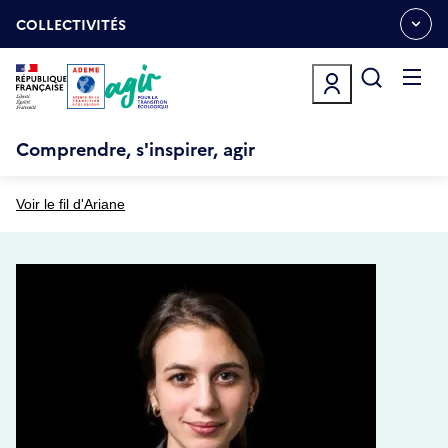
Aller
Gestion des cookies
au
COLLECTIVITÉS
OUVRIR
contenu
LE
principal
MENU
ESPACE
Ouvrir
le
menu
Comprendre, s'inspirer, agir
Voir le fil d'Ariane