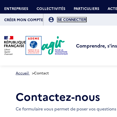
Aller
Gestion des cookies
au
ENTREPRISES
COLLECTIVITÉS
PARTICULIERS
ACTE
contenu
principal
Menu
du
CRÉER MON COMPTE
compte
de
l'utilisateur
Comprendre, s'insp
Accueil
>
Contact
Contactez-nous
Ce formulaire vous permet de poser vos questions 