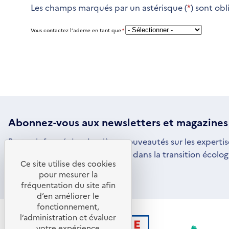
Les champs marqués par un astérisque (
*
) sont obl
Vous contactez l’ademe en tant que
*
Abonnez-vous aux
newsletters
et magazines
Restez informé des dernières nouveautés sur les expertis
par l'ADEME pour vous engager dans la transition écolog
Ce site utilise des cookies
S'ABONNER
S'OUVRE
pour mesurer la
DANS
fréquentation du site afin
UNE
d’en améliorer le
NOUVELLE
FENÊTRE
fonctionnement,
l’administration et évaluer
votre expérience