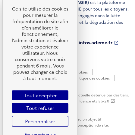
Agir pour la transition écologique (AGIR)
est la plateforme
Ce site utilise des cookies
de conseils et de services de l'
ADEME
pour tous les citoyens,
pour mesurer la
acteurs économiques et territoires engagés dans la lutte
fréquentation du site afin
contre le réchauffement climatique et la dégradation des
d’en améliorer le
ressources.
fonctionnement,
l’administration et évaluer
ademe.fr
S'ouvre
librairie.ademe.fr
S'ouvre
infos.ademe.fr
S'ouvre
votre expérience
dans
dans
dans
ademe.fr/presse
S'ouvre
une
une
une
dans
utilisateur. Nous
nouvelle
nouvelle
nouvelle
une
conservons votre choix
fenêtre
fenêtre
fenêtre
nouvelle
pendant 6 mois. Vous
Accessibilité : non conforme
CGU
fenêtre
pouvez changer ce choix
Données personnelles
Gestion des cookies
à tout moment.
Mentions légales
Plan du site
Politique des cookies
Portail de signalements
S'ouvre
dans
Tout accepter
Sauf mention explicite de propriété intellectuelle détenue par des tiers,
une
les contenus de ce site sont proposés sous
licence etalab-2.0
nouvelle
Tout refuser
fenêtre
Ce site internet est pensé et développé avec un objectif
Personnaliser
d'écoconception.
En savoir plus sur l'écoconception du site.
En savoir plus