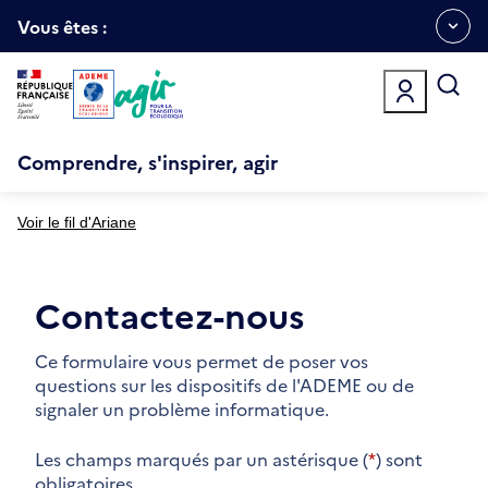
Aller
Gestion des cookies
au
Vous êtes :
Ouvrir
contenu
principal
le
menu
espace
Comprendre, s'inspirer, agir
Voir le fil d'Ariane
Contactez-nous
Ce formulaire vous permet de poser vos
questions sur les dispositifs de l'ADEME ou de
signaler un problème informatique.
Les champs marqués par un astérisque (
*
) sont
obligatoires.