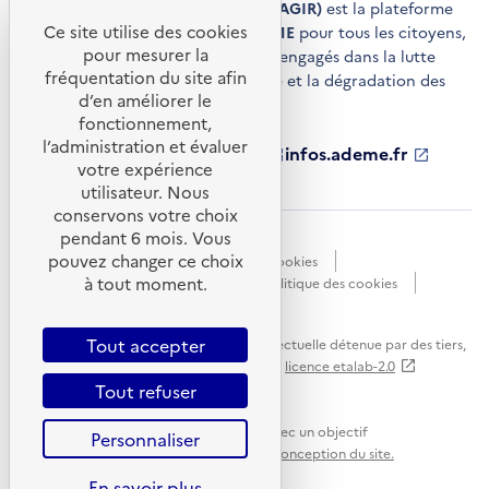
Agir pour la transition écologique (AGIR)
est la plateforme
Ce site utilise des cookies
de conseils et de services de l'
ADEME
pour tous les citoyens,
pour mesurer la
acteurs économiques et territoires engagés dans la lutte
fréquentation du site afin
contre le réchauffement climatique et la dégradation des
d’en améliorer le
ressources.
fonctionnement,
l’administration et évaluer
ademe.fr
S'ouvre
librairie.ademe.fr
S'ouvre
infos.ademe.fr
S'ouvre
votre expérience
dans
dans
dans
ademe.fr/presse
S'ouvre
une
une
une
dans
utilisateur. Nous
nouvelle
nouvelle
nouvelle
une
conservons votre choix
fenêtre
fenêtre
fenêtre
nouvelle
pendant 6 mois. Vous
Accessibilité : non conforme
CGU
fenêtre
pouvez changer ce choix
Données personnelles
Gestion des cookies
à tout moment.
Mentions légales
Plan du site
Politique des cookies
Portail de signalements
S'ouvre
dans
Tout accepter
Sauf mention explicite de propriété intellectuelle détenue par des tiers,
une
les contenus de ce site sont proposés sous
licence etalab-2.0
nouvelle
Tout refuser
fenêtre
Ce site internet est pensé et développé avec un objectif
Personnaliser
d'écoconception.
En savoir plus sur l'écoconception du site.
En savoir plus