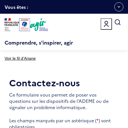
Aller
Gestion des cookies
au
Vous êtes :
Ouvrir
contenu
principal
le
menu
espace
Comprendre, s'inspirer, agir
Voir le fil d'Ariane
Contactez-nous
Ce formulaire vous permet de poser vos
questions sur les dispositifs de l'ADEME ou de
signaler un problème informatique.
Les champs marqués par un astérisque (
*
) sont
obligatoires.