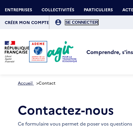
Aller
Gestion des cookies
au
ENTREPRISES
COLLECTIVITÉS
PARTICULIERS
ACTE
contenu
principal
Menu
du
CRÉER MON COMPTE
compte
de
l'utilisateur
Comprendre, s'insp
Accueil
>
Contact
Contactez-nous
Ce formulaire vous permet de poser vos questions 