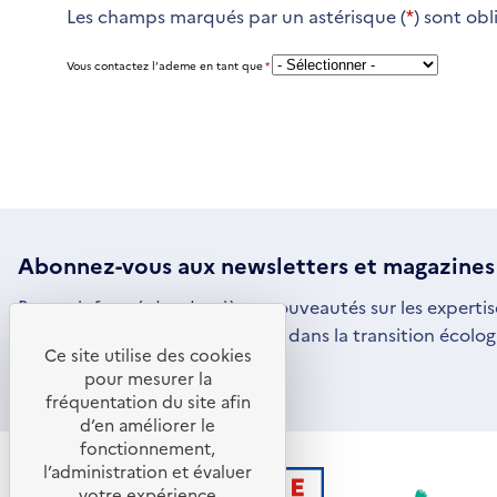
Les champs marqués par un astérisque (
*
) sont obl
Vous contactez l’ademe en tant que
*
Abonnez-vous aux
newsletters
et magazines
Restez informé des dernières nouveautés sur les expertis
par l'ADEME pour vous engager dans la transition écolog
Ce site utilise des cookies
S'ABONNER
S'OUVRE
pour mesurer la
DANS
fréquentation du site afin
UNE
d’en améliorer le
NOUVELLE
FENÊTRE
fonctionnement,
l’administration et évaluer
votre expérience