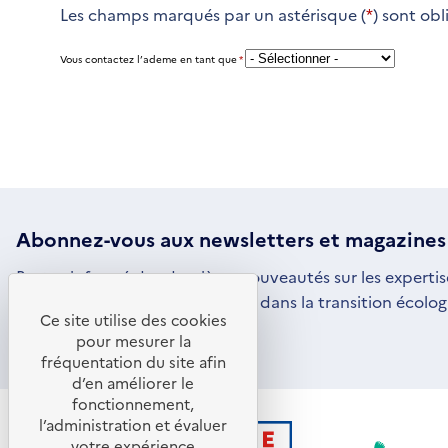
Les champs marqués par un astérisque (
*
) sont obl
Vous contactez l’ademe en tant que
*
Abonnez-vous aux
newsletters
et magazines
Restez informé des dernières nouveautés sur les expertis
par l'ADEME pour vous engager dans la transition écolog
Ce site utilise des cookies
S'ABONNER
S'OUVRE
pour mesurer la
DANS
fréquentation du site afin
UNE
d’en améliorer le
NOUVELLE
FENÊTRE
fonctionnement,
l’administration et évaluer
votre expérience