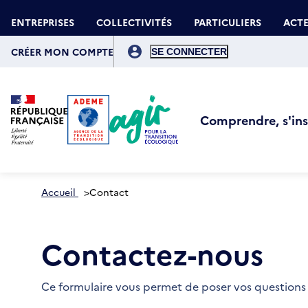
Aller
Gestion des cookies
au
ENTREPRISES
COLLECTIVITÉS
PARTICULIERS
ACTE
contenu
principal
Menu
du
CRÉER MON COMPTE
compte
de
l'utilisateur
Comprendre, s'insp
Accueil
>
Contact
Contactez-nous
Ce formulaire vous permet de poser vos questions 