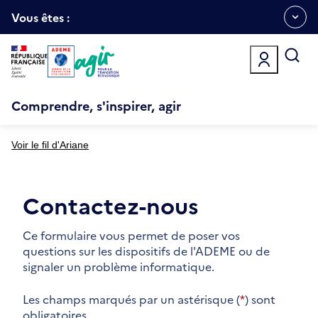
Aller
Gestion des cookies
au
Vous êtes :
Ouvrir
contenu
principal
le
menu
espace
Comprendre, s'inspirer, agir
Voir le fil d'Ariane
Contactez-nous
Ce formulaire vous permet de poser vos
questions sur les dispositifs de l'ADEME ou de
signaler un problème informatique.
Les champs marqués par un astérisque (
*
) sont
obligatoires.