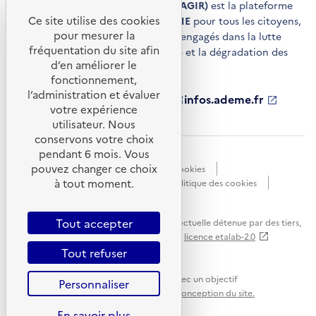
Agir pour la transition écologique (AGIR)
est la plateforme
Ce site utilise des cookies
de conseils et de services de l'
ADEME
pour tous les citoyens,
pour mesurer la
acteurs économiques et territoires engagés dans la lutte
fréquentation du site afin
contre le réchauffement climatique et la dégradation des
d’en améliorer le
ressources.
fonctionnement,
l’administration et évaluer
ademe.fr
S'ouvre
librairie.ademe.fr
S'ouvre
infos.ademe.fr
S'ouvre
votre expérience
dans
dans
dans
ademe.fr/presse
S'ouvre
une
une
une
dans
utilisateur. Nous
nouvelle
nouvelle
nouvelle
une
conservons votre choix
fenêtre
fenêtre
fenêtre
nouvelle
pendant 6 mois. Vous
Accessibilité : non conforme
CGU
fenêtre
pouvez changer ce choix
Données personnelles
Gestion des cookies
à tout moment.
Mentions légales
Plan du site
Politique des cookies
Portail de signalements
S'ouvre
dans
Tout accepter
Sauf mention explicite de propriété intellectuelle détenue par des tiers,
une
les contenus de ce site sont proposés sous
licence etalab-2.0
nouvelle
Tout refuser
fenêtre
Ce site internet est pensé et développé avec un objectif
Personnaliser
d'écoconception.
En savoir plus sur l'écoconception du site.
En savoir plus