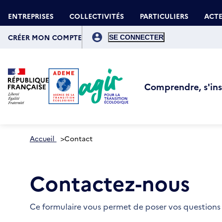
Aller
Gestion des cookies
au
ENTREPRISES
COLLECTIVITÉS
PARTICULIERS
ACTE
contenu
principal
Menu
du
CRÉER MON COMPTE
compte
de
l'utilisateur
Comprendre, s'insp
Accueil
>
Contact
Contactez-nous
Ce formulaire vous permet de poser vos questions 