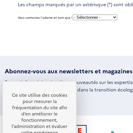
Les champs marqués par un astérisque (
*
) sont obl
Vous contactez l’ademe en tant que
*
Abonnez-vous aux
newsletters
et magazines
Restez informé des dernières nouveautés sur les expertis
par l'ADEME pour vous engager dans la transition écolog
Ce site utilise des cookies
S'ABONNER
S'OUVRE
pour mesurer la
DANS
fréquentation du site afin
UNE
d’en améliorer le
NOUVELLE
FENÊTRE
fonctionnement,
l’administration et évaluer
votre expérience