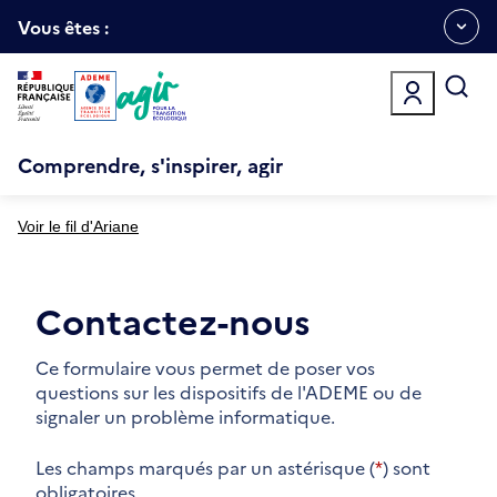
Aller
Gestion des cookies
au
Vous êtes :
Ouvrir
contenu
principal
le
menu
espace
Comprendre, s'inspirer, agir
Voir le fil d'Ariane
Contactez-nous
Ce formulaire vous permet de poser vos
questions sur les dispositifs de l'ADEME ou de
signaler un problème informatique.
Les champs marqués par un astérisque (
*
) sont
obligatoires.