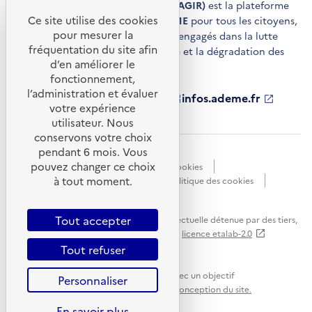
Agir pour la transition écologique (AGIR)
est la plateforme
Ce site utilise des cookies
de conseils et de services de l'
ADEME
pour tous les citoyens,
pour mesurer la
acteurs économiques et territoires engagés dans la lutte
fréquentation du site afin
contre le réchauffement climatique et la dégradation des
d’en améliorer le
ressources.
fonctionnement,
l’administration et évaluer
ademe.fr
S'ouvre
librairie.ademe.fr
S'ouvre
infos.ademe.fr
S'ouvre
votre expérience
dans
dans
dans
ademe.fr/presse
S'ouvre
une
une
une
dans
utilisateur. Nous
nouvelle
nouvelle
nouvelle
une
conservons votre choix
fenêtre
fenêtre
fenêtre
nouvelle
pendant 6 mois. Vous
Accessibilité : non conforme
CGU
fenêtre
pouvez changer ce choix
Données personnelles
Gestion des cookies
à tout moment.
Mentions légales
Plan du site
Politique des cookies
Portail de signalements
S'ouvre
dans
Tout accepter
Sauf mention explicite de propriété intellectuelle détenue par des tiers,
une
les contenus de ce site sont proposés sous
licence etalab-2.0
nouvelle
Tout refuser
fenêtre
Ce site internet est pensé et développé avec un objectif
Personnaliser
d'écoconception.
En savoir plus sur l'écoconception du site.
En savoir plus