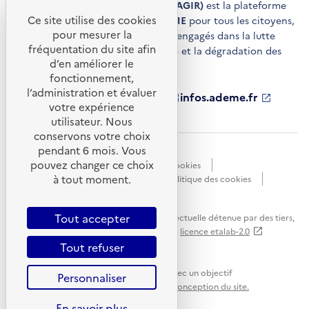
Agir pour la transition écologique (AGIR)
est la plateforme
Ce site utilise des cookies
de conseils et de services de l'
ADEME
pour tous les citoyens,
pour mesurer la
acteurs économiques et territoires engagés dans la lutte
fréquentation du site afin
contre le réchauffement climatique et la dégradation des
d’en améliorer le
ressources.
fonctionnement,
l’administration et évaluer
ademe.fr
S'ouvre
librairie.ademe.fr
S'ouvre
infos.ademe.fr
S'ouvre
votre expérience
dans
dans
dans
ademe.fr/presse
S'ouvre
une
une
une
dans
utilisateur. Nous
nouvelle
nouvelle
nouvelle
une
conservons votre choix
fenêtre
fenêtre
fenêtre
nouvelle
pendant 6 mois. Vous
Accessibilité : non conforme
CGU
fenêtre
pouvez changer ce choix
Données personnelles
Gestion des cookies
à tout moment.
Mentions légales
Plan du site
Politique des cookies
Portail de signalements
S'ouvre
dans
Tout accepter
Sauf mention explicite de propriété intellectuelle détenue par des tiers,
une
les contenus de ce site sont proposés sous
licence etalab-2.0
nouvelle
Tout refuser
fenêtre
Ce site internet est pensé et développé avec un objectif
Personnaliser
d'écoconception.
En savoir plus sur l'écoconception du site.
En savoir plus