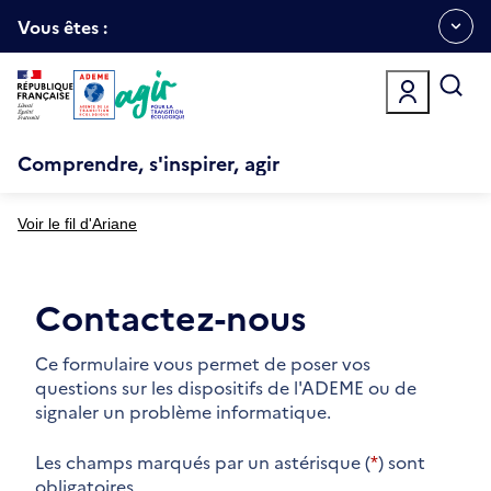
Aller
Gestion des cookies
au
Vous êtes :
Ouvrir
contenu
principal
le
menu
espace
Comprendre, s'inspirer, agir
Voir le fil d'Ariane
Contactez-nous
Ce formulaire vous permet de poser vos
questions sur les dispositifs de l'ADEME ou de
signaler un problème informatique.
Les champs marqués par un astérisque (
*
) sont
obligatoires.