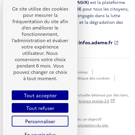
Agir pour la transition écologique (AGIR)
est la plateforme
Ce site utilise des cookies
de conseils et de services de l'
ADEME
pour tous les citoyens,
pour mesurer la
acteurs économiques et territoires engagés dans la lutte
fréquentation du site afin
contre le réchauffement climatique et la dégradation des
d’en améliorer le
ressources.
fonctionnement,
l’administration et évaluer
ademe.fr
S'ouvre
librairie.ademe.fr
S'ouvre
infos.ademe.fr
S'ouvre
votre expérience
dans
dans
dans
ademe.fr/presse
S'ouvre
une
une
une
dans
utilisateur. Nous
nouvelle
nouvelle
nouvelle
une
conservons votre choix
fenêtre
fenêtre
fenêtre
nouvelle
pendant 6 mois. Vous
Accessibilité : non conforme
CGU
fenêtre
pouvez changer ce choix
Données personnelles
Gestion des cookies
à tout moment.
Mentions légales
Plan du site
Politique des cookies
Portail de signalements
S'ouvre
dans
Tout accepter
Sauf mention explicite de propriété intellectuelle détenue par des tiers,
une
les contenus de ce site sont proposés sous
licence etalab-2.0
nouvelle
Tout refuser
fenêtre
Ce site internet est pensé et développé avec un objectif
Personnaliser
d'écoconception.
En savoir plus sur l'écoconception du site.
En savoir plus