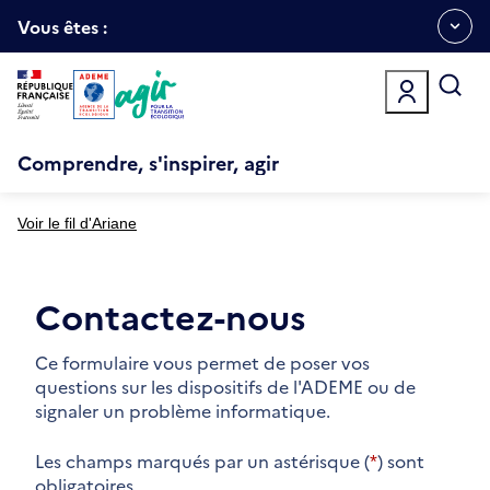
Aller
Gestion des cookies
au
Vous êtes :
Ouvrir
contenu
principal
le
menu
espace
Comprendre, s'inspirer, agir
Voir le fil d'Ariane
Contactez-nous
Ce formulaire vous permet de poser vos
questions sur les dispositifs de l'ADEME ou de
signaler un problème informatique.
Les champs marqués par un astérisque (
*
) sont
obligatoires.