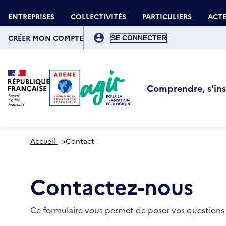
Aller
Gestion des cookies
au
ENTREPRISES
COLLECTIVITÉS
PARTICULIERS
ACTE
contenu
principal
Menu
du
CRÉER MON COMPTE
compte
de
l'utilisateur
Comprendre, s'insp
Accueil
>
Contact
Contactez-nous
Ce formulaire vous permet de poser vos questions 