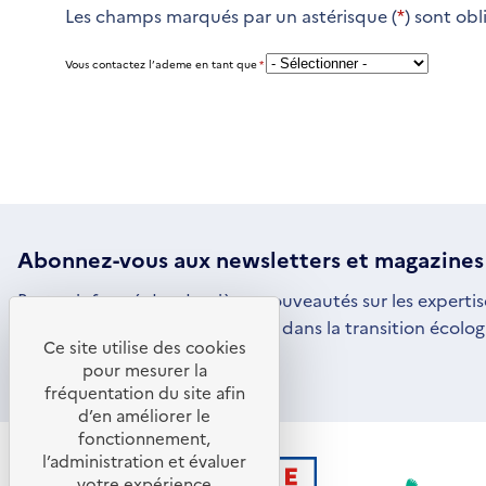
Les champs marqués par un astérisque (
*
) sont obl
Vous contactez l’ademe en tant que
*
Abonnez-vous aux
newsletters
et magazines
Restez informé des dernières nouveautés sur les expertis
par l'ADEME pour vous engager dans la transition écolog
Ce site utilise des cookies
S'ABONNER
S'OUVRE
pour mesurer la
DANS
fréquentation du site afin
UNE
d’en améliorer le
NOUVELLE
FENÊTRE
fonctionnement,
l’administration et évaluer
votre expérience