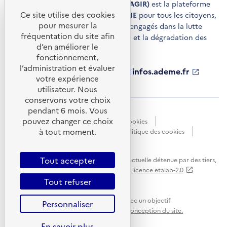
Agir pour la transition écologique (AGIR)
est la plateforme
Ce site utilise des cookies
de conseils et de services de l'
ADEME
pour tous les citoyens,
pour mesurer la
acteurs économiques et territoires engagés dans la lutte
fréquentation du site afin
contre le réchauffement climatique et la dégradation des
d’en améliorer le
ressources.
fonctionnement,
l’administration et évaluer
ademe.fr
S'ouvre
librairie.ademe.fr
S'ouvre
infos.ademe.fr
S'ouvre
votre expérience
dans
dans
dans
ademe.fr/presse
S'ouvre
une
une
une
dans
utilisateur. Nous
nouvelle
nouvelle
nouvelle
une
conservons votre choix
fenêtre
fenêtre
fenêtre
nouvelle
pendant 6 mois. Vous
Accessibilité : non conforme
CGU
fenêtre
pouvez changer ce choix
Données personnelles
Gestion des cookies
à tout moment.
Mentions légales
Plan du site
Politique des cookies
Portail de signalements
S'ouvre
dans
Tout accepter
Sauf mention explicite de propriété intellectuelle détenue par des tiers,
une
les contenus de ce site sont proposés sous
licence etalab-2.0
nouvelle
Tout refuser
fenêtre
Ce site internet est pensé et développé avec un objectif
Personnaliser
d'écoconception.
En savoir plus sur l'écoconception du site.
En savoir plus