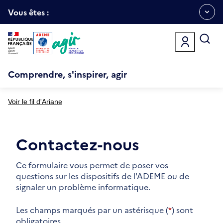
Aller
Gestion des cookies
au
Vous êtes :
Ouvrir
contenu
principal
le
menu
espace
Comprendre, s'inspirer, agir
Voir le fil d'Ariane
Contactez-nous
Ce formulaire vous permet de poser vos
questions sur les dispositifs de l'ADEME ou de
signaler un problème informatique.
Les champs marqués par un astérisque (
*
) sont
obligatoires.