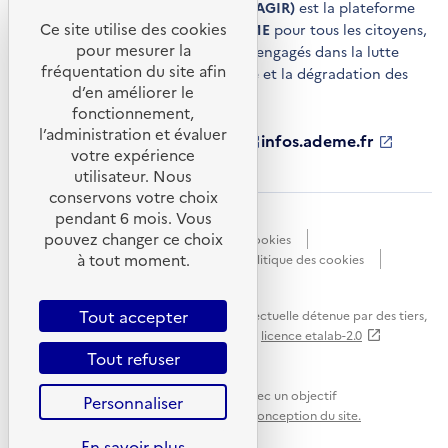
Agir pour la transition écologique (AGIR)
est la plateforme
Ce site utilise des cookies
de conseils et de services de l'
ADEME
pour tous les citoyens,
pour mesurer la
acteurs économiques et territoires engagés dans la lutte
fréquentation du site afin
contre le réchauffement climatique et la dégradation des
d’en améliorer le
ressources.
fonctionnement,
l’administration et évaluer
ademe.fr
S'ouvre
librairie.ademe.fr
S'ouvre
infos.ademe.fr
S'ouvre
votre expérience
dans
dans
dans
ademe.fr/presse
S'ouvre
une
une
une
dans
utilisateur. Nous
nouvelle
nouvelle
nouvelle
une
conservons votre choix
fenêtre
fenêtre
fenêtre
nouvelle
pendant 6 mois. Vous
Accessibilité : non conforme
CGU
fenêtre
pouvez changer ce choix
Données personnelles
Gestion des cookies
à tout moment.
Mentions légales
Plan du site
Politique des cookies
Portail de signalements
S'ouvre
dans
Tout accepter
Sauf mention explicite de propriété intellectuelle détenue par des tiers,
une
les contenus de ce site sont proposés sous
licence etalab-2.0
nouvelle
Tout refuser
fenêtre
Ce site internet est pensé et développé avec un objectif
Personnaliser
d'écoconception.
En savoir plus sur l'écoconception du site.
En savoir plus