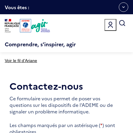
Aller
Gestion des cookies
au
Vous êtes :
Ouvrir
contenu
principal
le
menu
espace
Comprendre, s'inspirer, agir
Voir le fil d'Ariane
Contactez-nous
Ce formulaire vous permet de poser vos
questions sur les dispositifs de l'ADEME ou de
signaler un problème informatique.
Les champs marqués par un astérisque (
*
) sont
obligatoires.