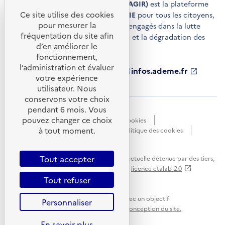
Agir pour la transition écologique (AGIR)
est la plateforme
Ce site utilise des cookies
de conseils et de services de l'
ADEME
pour tous les citoyens,
pour mesurer la
acteurs économiques et territoires engagés dans la lutte
fréquentation du site afin
contre le réchauffement climatique et la dégradation des
d’en améliorer le
ressources.
fonctionnement,
l’administration et évaluer
ademe.fr
S'ouvre
librairie.ademe.fr
S'ouvre
infos.ademe.fr
S'ouvre
votre expérience
dans
dans
dans
ademe.fr/presse
S'ouvre
une
une
une
dans
utilisateur. Nous
nouvelle
nouvelle
nouvelle
une
conservons votre choix
fenêtre
fenêtre
fenêtre
nouvelle
pendant 6 mois. Vous
Accessibilité : non conforme
CGU
fenêtre
pouvez changer ce choix
Données personnelles
Gestion des cookies
à tout moment.
Mentions légales
Plan du site
Politique des cookies
Portail de signalements
S'ouvre
dans
Tout accepter
Sauf mention explicite de propriété intellectuelle détenue par des tiers,
une
les contenus de ce site sont proposés sous
licence etalab-2.0
nouvelle
Tout refuser
fenêtre
Ce site internet est pensé et développé avec un objectif
Personnaliser
d'écoconception.
En savoir plus sur l'écoconception du site.
En savoir plus