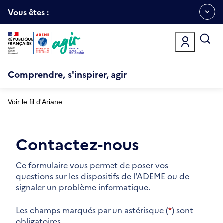
Aller
Gestion des cookies
au
Vous êtes :
Ouvrir
contenu
principal
le
menu
espace
Comprendre, s'inspirer, agir
Voir le fil d'Ariane
Contactez-nous
Ce formulaire vous permet de poser vos
questions sur les dispositifs de l'ADEME ou de
signaler un problème informatique.
Les champs marqués par un astérisque (
*
) sont
obligatoires.