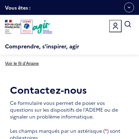
Aller
Gestion des cookies
au
Vous êtes :
Ouvrir
contenu
principal
le
menu
espace
Comprendre, s'inspirer, agir
Voir le fil d'Ariane
Contactez-nous
Ce formulaire vous permet de poser vos
questions sur les dispositifs de l'ADEME ou de
signaler un problème informatique.
Les champs marqués par un astérisque (
*
) sont
obligatoires.