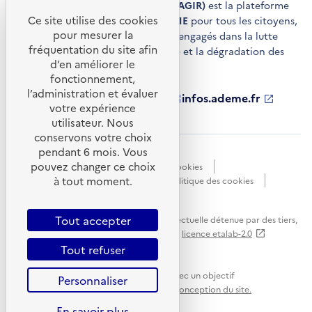
Agir pour la transition écologique (AGIR)
est la plateforme
Ce site utilise des cookies
de conseils et de services de l'
ADEME
pour tous les citoyens,
pour mesurer la
acteurs économiques et territoires engagés dans la lutte
fréquentation du site afin
contre le réchauffement climatique et la dégradation des
d’en améliorer le
ressources.
fonctionnement,
l’administration et évaluer
ademe.fr
S'ouvre
librairie.ademe.fr
S'ouvre
infos.ademe.fr
S'ouvre
votre expérience
dans
dans
dans
ademe.fr/presse
S'ouvre
une
une
une
dans
utilisateur. Nous
nouvelle
nouvelle
nouvelle
une
conservons votre choix
fenêtre
fenêtre
fenêtre
nouvelle
pendant 6 mois. Vous
Accessibilité : non conforme
CGU
fenêtre
pouvez changer ce choix
Données personnelles
Gestion des cookies
à tout moment.
Mentions légales
Plan du site
Politique des cookies
Portail de signalements
S'ouvre
dans
Tout accepter
Sauf mention explicite de propriété intellectuelle détenue par des tiers,
une
les contenus de ce site sont proposés sous
licence etalab-2.0
nouvelle
Tout refuser
fenêtre
Ce site internet est pensé et développé avec un objectif
Personnaliser
d'écoconception.
En savoir plus sur l'écoconception du site.
En savoir plus