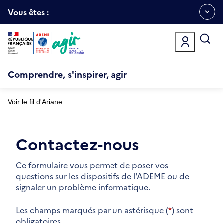
Aller
Gestion des cookies
au
Vous êtes :
Ouvrir
contenu
principal
le
menu
espace
Comprendre, s'inspirer, agir
Voir le fil d'Ariane
Contactez-nous
Ce formulaire vous permet de poser vos
questions sur les dispositifs de l'ADEME ou de
signaler un problème informatique.
Les champs marqués par un astérisque (
*
) sont
obligatoires.