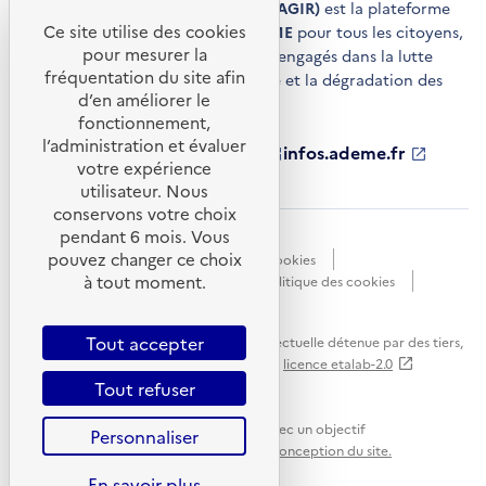
Agir pour la transition écologique (AGIR)
est la plateforme
Ce site utilise des cookies
de conseils et de services de l'
ADEME
pour tous les citoyens,
pour mesurer la
acteurs économiques et territoires engagés dans la lutte
fréquentation du site afin
contre le réchauffement climatique et la dégradation des
d’en améliorer le
ressources.
fonctionnement,
l’administration et évaluer
ademe.fr
S'ouvre
librairie.ademe.fr
S'ouvre
infos.ademe.fr
S'ouvre
votre expérience
dans
dans
dans
ademe.fr/presse
S'ouvre
une
une
une
dans
utilisateur. Nous
nouvelle
nouvelle
nouvelle
une
conservons votre choix
fenêtre
fenêtre
fenêtre
nouvelle
pendant 6 mois. Vous
Accessibilité : non conforme
CGU
fenêtre
pouvez changer ce choix
Données personnelles
Gestion des cookies
à tout moment.
Mentions légales
Plan du site
Politique des cookies
Portail de signalements
S'ouvre
dans
Tout accepter
Sauf mention explicite de propriété intellectuelle détenue par des tiers,
une
les contenus de ce site sont proposés sous
licence etalab-2.0
nouvelle
Tout refuser
fenêtre
Ce site internet est pensé et développé avec un objectif
Personnaliser
d'écoconception.
En savoir plus sur l'écoconception du site.
En savoir plus