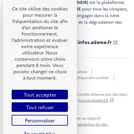
Agir pour la transition écologique (AGIR)
est la plateforme
Ce site utilise des cookies
de conseils et de services de l'
ADEME
pour tous les citoyens,
pour mesurer la
acteurs économiques et territoires engagés dans la lutte
fréquentation du site afin
contre le réchauffement climatique et la dégradation des
d’en améliorer le
ressources.
fonctionnement,
l’administration et évaluer
ademe.fr
S'ouvre
librairie.ademe.fr
S'ouvre
infos.ademe.fr
S'ouvre
votre expérience
dans
dans
dans
ademe.fr/presse
S'ouvre
une
une
une
dans
utilisateur. Nous
nouvelle
nouvelle
nouvelle
une
conservons votre choix
fenêtre
fenêtre
fenêtre
nouvelle
pendant 6 mois. Vous
Accessibilité : non conforme
CGU
fenêtre
pouvez changer ce choix
Données personnelles
Gestion des cookies
à tout moment.
Mentions légales
Plan du site
Politique des cookies
Portail de signalements
S'ouvre
dans
Tout accepter
Sauf mention explicite de propriété intellectuelle détenue par des tiers,
une
les contenus de ce site sont proposés sous
licence etalab-2.0
nouvelle
Tout refuser
fenêtre
Ce site internet est pensé et développé avec un objectif
Personnaliser
d'écoconception.
En savoir plus sur l'écoconception du site.
En savoir plus