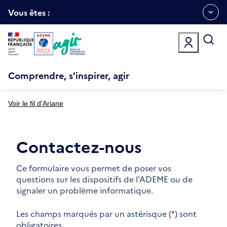
Aller
Gestion des cookies
au
Vous êtes :
Ouvrir
contenu
principal
le
menu
espace
Comprendre, s'inspirer, agir
Voir le fil d'Ariane
Contactez-nous
Ce formulaire vous permet de poser vos
questions sur les dispositifs de l'ADEME ou de
signaler un problème informatique.
Les champs marqués par un astérisque (
*
) sont
obligatoires.