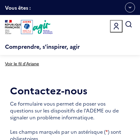
Aller
Gestion des cookies
au
Vous êtes :
Ouvrir
contenu
principal
le
menu
espace
Comprendre, s'inspirer, agir
Voir le fil d'Ariane
Contactez-nous
Ce formulaire vous permet de poser vos
questions sur les dispositifs de l'ADEME ou de
signaler un problème informatique.
Les champs marqués par un astérisque (
*
) sont
obligatoires.