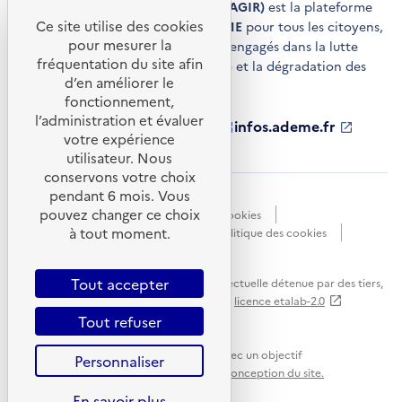
Agir pour la transition écologique (AGIR)
est la plateforme
Ce site utilise des cookies
de conseils et de services de l'
ADEME
pour tous les citoyens,
pour mesurer la
acteurs économiques et territoires engagés dans la lutte
fréquentation du site afin
contre le réchauffement climatique et la dégradation des
d’en améliorer le
ressources.
fonctionnement,
l’administration et évaluer
ademe.fr
S'ouvre
librairie.ademe.fr
S'ouvre
infos.ademe.fr
S'ouvre
votre expérience
dans
dans
dans
ademe.fr/presse
S'ouvre
une
une
une
dans
utilisateur. Nous
nouvelle
nouvelle
nouvelle
une
conservons votre choix
fenêtre
fenêtre
fenêtre
nouvelle
pendant 6 mois. Vous
Accessibilité : non conforme
CGU
fenêtre
pouvez changer ce choix
Données personnelles
Gestion des cookies
à tout moment.
Mentions légales
Plan du site
Politique des cookies
Portail de signalements
S'ouvre
dans
Tout accepter
Sauf mention explicite de propriété intellectuelle détenue par des tiers,
une
les contenus de ce site sont proposés sous
licence etalab-2.0
nouvelle
Tout refuser
fenêtre
Ce site internet est pensé et développé avec un objectif
Personnaliser
d'écoconception.
En savoir plus sur l'écoconception du site.
En savoir plus