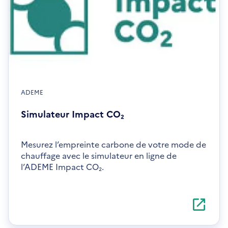
ADEME
Simulateur Impact CO₂
Mesurez l’empreinte carbone de votre mode de
chauffage avec le simulateur en ligne de
l’ADEME Impact CO₂.
S'ouvre
dans
une
nouvelle