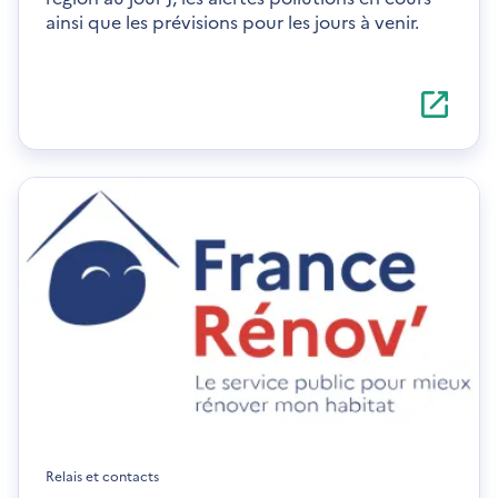
ainsi que les prévisions pour les jours à venir.
S'ouvre
dans
une
nouvelle
fenêtre
Relais et contacts