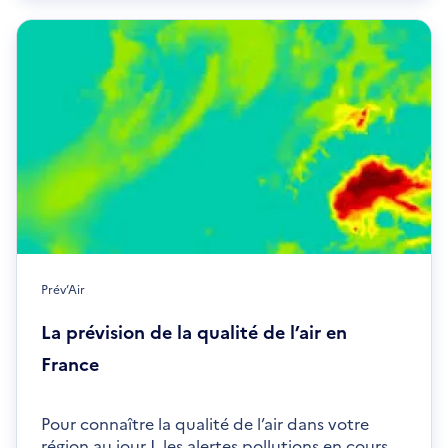
fenêtre
Prév’Air
La prévision de la qualité de l’air en
France
Pour connaître la qualité de l’air dans votre
région au jour J, les alertes pollutions en cours