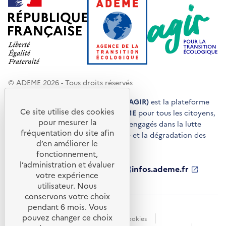
© ADEME 2026 - Tous droits réservés
Agir pour la transition écologique (AGIR)
est la plateforme
Ce site utilise des cookies
de conseils et de services de l'
ADEME
pour tous les citoyens,
pour mesurer la
acteurs économiques et territoires engagés dans la lutte
fréquentation du site afin
contre le réchauffement climatique et la dégradation des
d’en améliorer le
ressources.
fonctionnement,
l’administration et évaluer
ademe.fr
S'ouvre
librairie.ademe.fr
S'ouvre
infos.ademe.fr
S'ouvre
votre expérience
dans
dans
dans
ademe.fr/presse
S'ouvre
une
une
une
dans
utilisateur. Nous
nouvelle
nouvelle
nouvelle
une
conservons votre choix
fenêtre
fenêtre
fenêtre
nouvelle
pendant 6 mois. Vous
Accessibilité : non conforme
CGU
fenêtre
pouvez changer ce choix
Données personnelles
Gestion des cookies