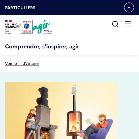
Aller
Gestion des cookies
au
PARTICULIERS
OUVRIR
contenu
LE
principal
MENU
ESPACE
Ouvrir
le
menu
Comprendre, s'inspirer, agir
Voir le fil d'Ariane