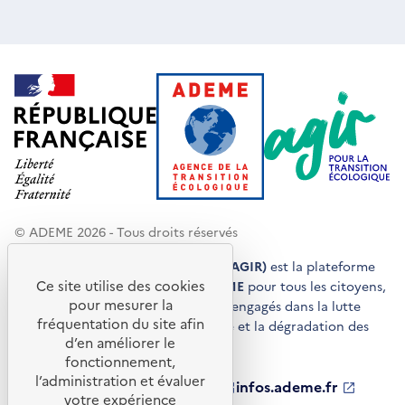
© ADEME 2026 - Tous droits réservés
Agir pour la transition écologique (AGIR)
est la plateforme
Ce site utilise des cookies
de conseils et de services de l'
ADEME
pour tous les citoyens,
pour mesurer la
acteurs économiques et territoires engagés dans la lutte
fréquentation du site afin
contre le réchauffement climatique et la dégradation des
d’en améliorer le
ressources.
fonctionnement,
l’administration et évaluer
ademe.fr
S'ouvre
librairie.ademe.fr
S'ouvre
infos.ademe.fr
S'ouvre
votre expérience
dans
dans
dans
ademe.fr/presse
S'ouvre