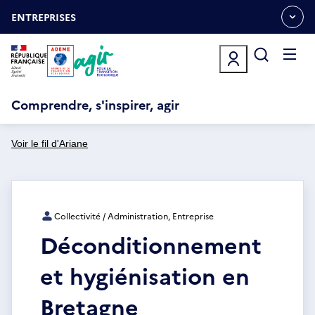
Aller
Gestion des cookies
au
ENTREPRISES
OUVRIR
contenu
LE
principal
MENU
ESPACE
Ouvrir
le
menu
Comprendre, s'inspirer, agir
Voir le fil d'Ariane
Collectivité / Administration, Entreprise
Déconditionnement
et hygiénisation en
Bretagne