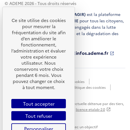
© ADEME 2026 - Tous droits réservés
Agir pour la transition écologique (AGIR)
est la plateforme
Ce site utilise des cookies
de conseils et de services de l'
ADEME
pour tous les citoyens,
pour mesurer la
acteurs économiques et territoires engagés dans la lutte
fréquentation du site afin
contre le réchauffement climatique et la dégradation des
d’en améliorer le
ressources.
fonctionnement,
l’administration et évaluer
ademe.fr
S'ouvre
librairie.ademe.fr
S'ouvre
infos.ademe.fr
S'ouvre
votre expérience
dans
dans
dans
ademe.fr/presse
S'ouvre
une
une
une
dans
utilisateur. Nous
nouvelle
nouvelle
nouvelle
une
conservons votre choix
fenêtre
fenêtre
fenêtre
nouvelle
pendant 6 mois. Vous
Accessibilité : non conforme
CGU
fenêtre
pouvez changer ce choix
Données personnelles
Gestion des cookies
à tout moment.
Mentions légales
Plan du site
Politique des cookies
Portail de signalements
S'ouvre
dans
Tout accepter
Sauf mention explicite de propriété intellectuelle détenue par des tiers,
une
les contenus de ce site sont proposés sous
licence etalab-2.0
nouvelle
Tout refuser
fenêtre
Ce site internet est pensé et développé avec un objectif
Personnaliser