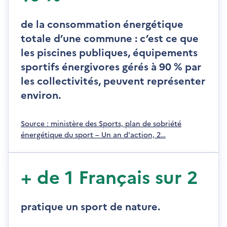
e
d
de la consommation énergétique
a
totale d’une commune : c’est ce que
n
les piscines publiques, équipements
s
u
sportifs énergivores gérés à 90 % par
n
les collectivités, peuvent représenter
e
environ.
n
o
u
S
Source : ministère des Sports, plan de sobriété
v
'
énergétique du sport – Un an d'action, 2…
e
o
l
u
l
v
+ de 1 Français sur 2
e
r
f
e
e
d
pratique un sport de nature.
n
a
ê
n