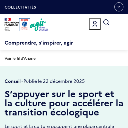
Aller
Gestion des cookies
au
COLLECTIVITÉS
OUVRIR
contenu
LE
principal
MENU
ESPACE
Ouvrir
le
menu
Comprendre, s'inspirer, agir
Voir le fil d'Ariane
Conseil ·
Publié le 22 décembre 2025
S’appuyer sur le sport et
la culture pour accélérer la
transition écologique
Le sport et la culture occupent une place centrale