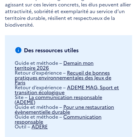
l
agissant sur ces leviers concrets, les élus peuvent allier
e
attractivité, sobriété et exemplarité au service d’un
f
territoire durable, résilient et respectueux de la
e
biodiversité.
n
ê
t
r
Des ressources utiles
e
Guide et méthode –
Demain mon
territoire 2026
Retour d’expérience –
Recueil de bonnes
pratiques environnementales des Jeux de
Paris
Retour d’expérience –
ADEME MAG, Sport et
transition écologique
Site –
La communication responsable
(ADEME)
Guide et méthode –
Pour une restauration
évènementielle durable
Guide et méthode –
Communication
responsable
Outil –
ADERE