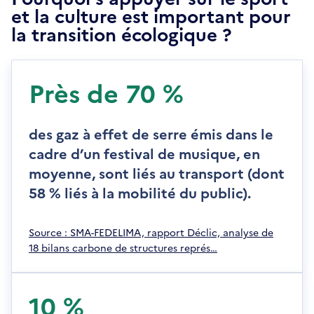
et la culture est important pour
la transition écologique ?
Près de 70 %
des gaz à effet de serre émis dans le
cadre d’un festival de musique, en
moyenne, sont liés au transport (dont
58 % liés à la mobilité du public).
S
Source : SMA-FEDELIMA, rapport Déclic, analyse de
'
18 bilans carbone de structures représ…
o
u
v
10 %
r