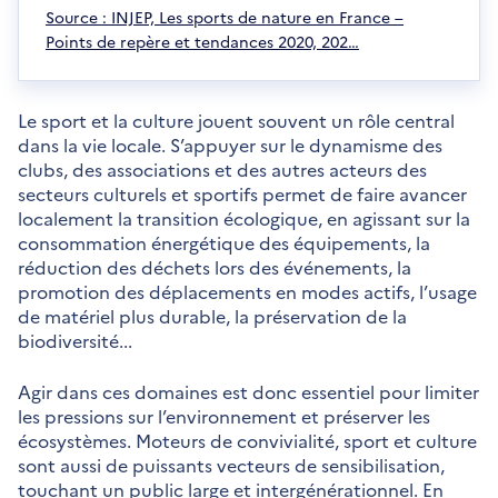
t
s
S
Source : INJEP, Les sports de nature en France –
r
u
'
Points de repère et tendances 2020, 202…
e
n
o
e
u
n
v
Le sport et la culture jouent souvent un rôle central
o
r
dans la vie locale. S’appuyer sur le dynamisme des
u
e
clubs, des associations et des autres acteurs des
v
d
secteurs culturels et sportifs permet de faire avancer
e
a
localement la transition écologique, en agissant sur la
l
n
consommation énergétique des équipements, la
l
s
réduction des déchets lors des événements, la
e
u
promotion des déplacements en modes actifs, l’usage
f
n
de matériel plus durable, la préservation de la
e
e
biodiversité...
n
n
ê
o
Agir dans ces domaines est donc essentiel pour limiter
t
u
les pressions sur l’environnement et préserver les
r
v
écosystèmes. Moteurs de convivialité, sport et culture
e
e
sont aussi de puissants vecteurs de sensibilisation,
l
touchant un public large et intergénérationnel. En