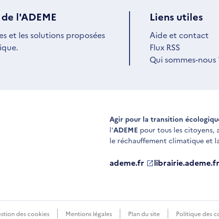
 de l'ADEME
Liens utiles
es et les solutions proposées
Aide et contact
ique.
Flux RSS
Qui sommes-nous 
Agir pour la transition écologiq
l'
ADEME
pour tous les citoyens,
le réchauffement climatique et l
ademe.fr
S'ouvre
librairie.ademe.f
S'ouvre
dans
dans
une
une
nouvelle
nouvelle
fenêtre
fenêtre
stion des cookies
Mentions légales
Plan du site
Politique des c