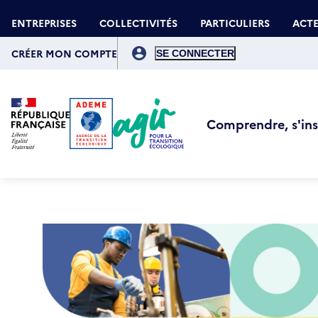
Aller
Gestion des cookies
au
ENTREPRISES
COLLECTIVITÉS
PARTICULIERS
ACTE
contenu
principal
Menu
du
CRÉER MON COMPTE
compte
de
l'utilisateur
Comprendre, s'insp