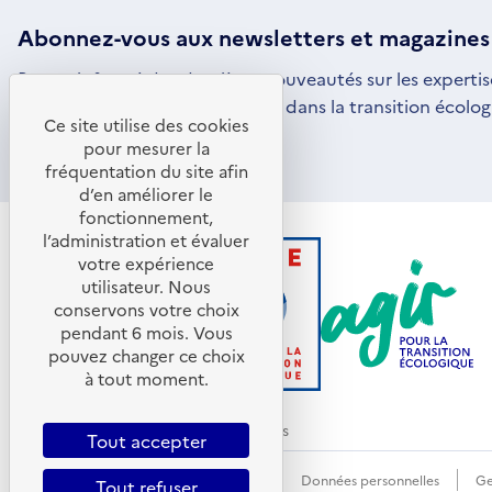
Abonnez-vous aux
newsletters
et magazines
Restez informé des dernières nouveautés sur les expertis
par l'ADEME pour vous engager dans la transition écolog
Ce site utilise des cookies
S'ABONNER
S'OUVRE
pour mesurer la
DANS
fréquentation du site afin
UNE
d’en améliorer le
NOUVELLE
FENÊTRE
fonctionnement,
l’administration et évaluer
votre expérience
utilisateur. Nous
conservons votre choix
pendant 6 mois. Vous
pouvez changer ce choix
à tout moment.
© ADEME 2026 - Tous droits réservés
Tout accepter
Accessibilité : non conforme
CGU
Données personnelles
Ge
Tout refuser