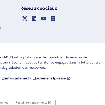
Réseaux sociaux
?
ue (AGIR)
est la plateforme de conseils et de services de
 acteurs économiques et territoires engagés dans la lutte contre
a dégradation des ressources.
r
infos.ademe.fr
S'ouvre
ademe.fr/presse
S'ouvre
dans
dans
une
une
nouvelle
nouvelle
fenêtre
fenêtre
ookies
Portail de signalements
S'ouvre