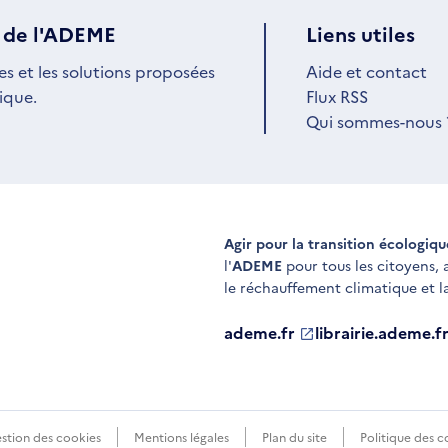
 de l'ADEME
Liens utiles
es et les solutions proposées
Aide et contact
ique.
Flux RSS
Qui sommes-nous 
Agir pour la transition écologiq
l'
ADEME
pour tous les citoyens,
le réchauffement climatique et l
ademe.fr
S'ouvre
librairie.ademe.f
S'ouvre
dans
dans
une
une
nouvelle
nouvelle
fenêtre
fenêtre
stion des cookies
Mentions légales
Plan du site
Politique des c