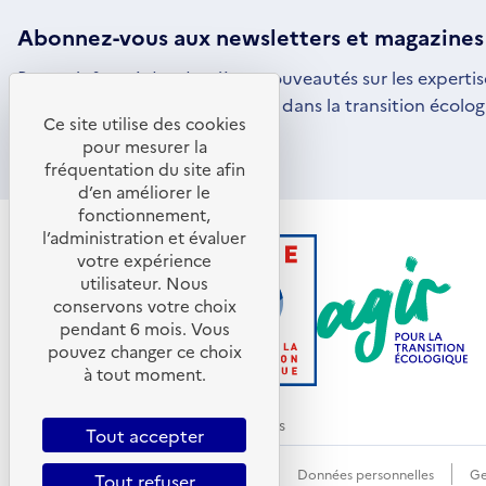
Abonnez-vous aux
newsletters
et magazines
Restez informé des dernières nouveautés sur les expertis
par l'ADEME pour vous engager dans la transition écolog
Ce site utilise des cookies
S'ABONNER
S'OUVRE
pour mesurer la
DANS
fréquentation du site afin
UNE
d’en améliorer le
NOUVELLE
FENÊTRE
fonctionnement,
l’administration et évaluer
votre expérience
utilisateur. Nous
conservons votre choix
pendant 6 mois. Vous
pouvez changer ce choix
à tout moment.
© ADEME 2026 - Tous droits réservés
Tout accepter
Accessibilité : non conforme
CGU
Données personnelles
Ge
Tout refuser