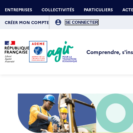
Aller
Gestion des cookies
au
ENTREPRISES
COLLECTIVITÉS
PARTICULIERS
ACTE
contenu
principal
Menu
du
CRÉER MON COMPTE
compte
de
l'utilisateur
Comprendre, s'insp