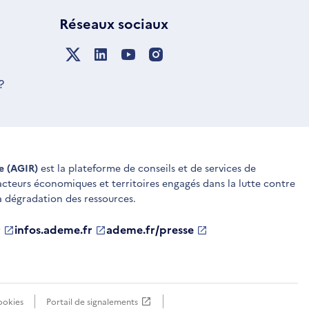
Réseaux sociaux
?
ue (AGIR)
est la plateforme de conseils et de services de
 acteurs économiques et territoires engagés dans la lutte contre
a dégradation des ressources.
r
infos.ademe.fr
S'ouvre
ademe.fr/presse
S'ouvre
dans
dans
une
une
nouvelle
nouvelle
fenêtre
fenêtre
ookies
Portail de signalements
S'ouvre