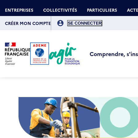
Aller
Gestion des cookies
au
ENTREPRISES
COLLECTIVITÉS
PARTICULIERS
ACTE
contenu
principal
Menu
du
CRÉER MON COMPTE
compte
de
l'utilisateur
Comprendre, s'insp