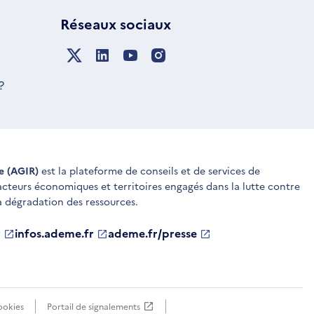
Réseaux sociaux
?
ue (AGIR)
est la plateforme de conseils et de services de
 acteurs économiques et territoires engagés dans la lutte contre
a dégradation des ressources.
r
infos.ademe.fr
S'ouvre
ademe.fr/presse
S'ouvre
dans
dans
une
une
nouvelle
nouvelle
fenêtre
fenêtre
ookies
Portail de signalements
S'ouvre