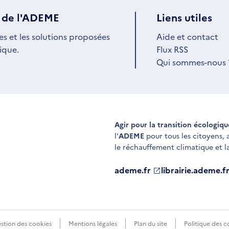
 de l'ADEME
Liens utiles
es et les solutions proposées
Aide et contact
ique.
Flux RSS
Qui sommes-nous 
Agir pour la transition écologiq
l'
ADEME
pour tous les citoyens,
le réchauffement climatique et l
ademe.fr
S'ouvre
librairie.ademe.f
S'ouvre
dans
dans
une
une
nouvelle
nouvelle
fenêtre
fenêtre
stion des cookies
Mentions légales
Plan du site
Politique des c