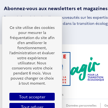
Abonnez-vous aux
newsletters
et magazines
Restez informé des dernières nouveautés sur les expertis
par l'ADEME pour vous engager dans la transition écolog
Ce site utilise des cookies
S'ABONNER
S'OUVRE
pour mesurer la
DANS
fréquentation du site afin
UNE
d’en améliorer le
NOUVELLE
FENÊTRE
fonctionnement,
l’administration et évaluer
votre expérience
utilisateur. Nous
conservons votre choix
pendant 6 mois. Vous
pouvez changer ce choix
à tout moment.
© ADEME 2026 - Tous droits réservés
Tout accepter
Accessibilité : non conforme
CGU
Données personnelles
Ge
Tout refuser